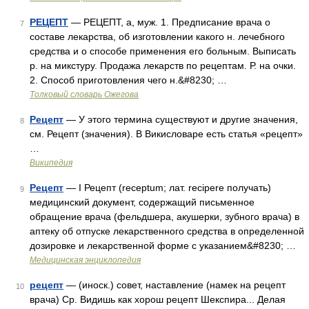
РЕЦЕПТ
— РЕЦЕПТ, а, муж. 1. Предписание врача о
7
составе лекарства, об изготовлении какого н. лечебного
средства и о способе применения его больным. Выписать
р. на микстуру. Продажа лекарств по рецептам. Р. на очки.
2. Способ приготовления чего н.&#8230; …
Толковый словарь Ожегова
Рецепт
— У этого термина существуют и другие значения,
8
см. Рецепт (значения). В Викисловаре есть статья «рецепт»
…
Википедия
Рецепт
— I Рецепт (receptum; лат. recipere получать)
9
медицинский документ, содержащий письменное
обращение врача (фельдшера, акушерки, зубного врача) в
аптеку об отпуске лекарственного средства в определенной
дозировке и лекарственной форме с указанием&#8230; …
Медицинская энциклопедия
рецепт
— (иноск.) совет, наставление (намек на рецепт
10
врача) Ср. Видишь как хорош рецепт Шекспира... Делая