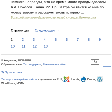
немного неправды, в то же время много правды сделаем.
А.А. Соколов. Тайна. 22. Ср. Завтра он явится ко мне по
моему вызову и расскажет вновь историю …
Большой толково-фразеологический словарь Михельсона
Страницы
Следующая
→
1
2
3
4
5
6
7
8
9
10
11
12
13
© Академик, 2000-2026
18+
Обратная связь:
Техподдержка
,
Реклама на сайте
👣 Путешествия
Экспорт словарей на сайты
, сделанные на PHP,
Joomla,
Drupal,
WordPress, MODx.