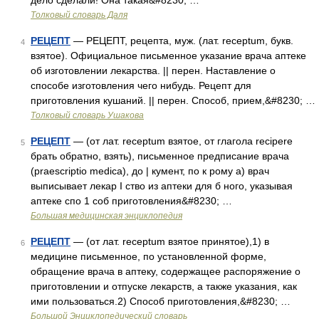
дело сделали! Она такая&#8230; …
Толковый словарь Даля
РЕЦЕПТ
— РЕЦЕПТ, рецепта, муж. (лат. receptum, букв.
4
взятое). Официальное письменное указание врача аптеке
об изготовлении лекарства. || перен. Наставление о
способе изготовления чего нибудь. Рецепт для
приготовления кушаний. || перен. Способ, прием,&#8230; …
Толковый словарь Ушакова
РЕЦЕПТ
— (от лат. receptum взятое, от глагола recipere
5
брать обратно, взять), письменное предписание врача
(praescriptio medica), до | кумент, по к рому а) врач
выписывает лекар I ство из аптеки для б ного, указывая
аптеке спо 1 соб приготовления&#8230; …
Большая медицинская энциклопедия
РЕЦЕПТ
— (от лат. receptum взятое принятое),1) в
6
медицине письменное, по установленной форме,
обращение врача в аптеку, содержащее распоряжение о
приготовлении и отпуске лекарств, а также указания, как
ими пользоваться.2) Способ приготовления,&#8230; …
Большой Энциклопедический словарь